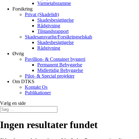
Varmetabsramme
Forsikring
Privat (Skadelidt)
Skadesbesigtigelse
Rådgivning
Tilstandsrapport
Skadesansvarlig/Forsikringselskab
Skadesbesigtigelse
Rådgivning
Øvrig
Pavillion- & Container byggeri
Permanent Bebyggelse
Midlertidig Bebyggelse
Pilot- & Special projekter
Om DTKS
Kontakt Os
Publikationer
Vælg en side
Ingen resultater fundet