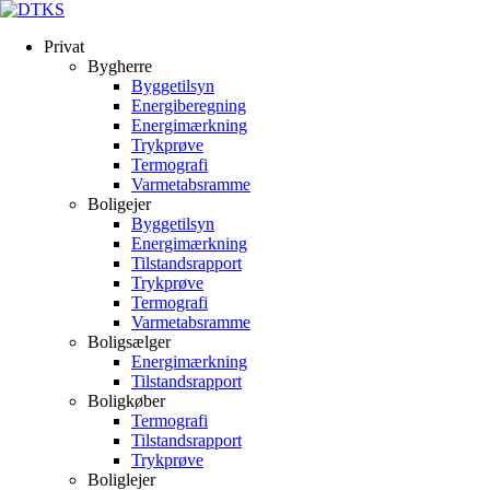
Privat
Bygherre
Byggetilsyn
Energiberegning
Energimærkning
Trykprøve
Termografi
Varmetabsramme
Boligejer
Byggetilsyn
Energimærkning
Tilstandsrapport
Trykprøve
Termografi
Varmetabsramme
Boligsælger
Energimærkning
Tilstandsrapport
Boligkøber
Termografi
Tilstandsrapport
Trykprøve
Boliglejer