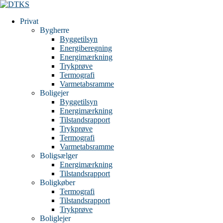
Privat
Bygherre
Byggetilsyn
Energiberegning
Energimærkning
Trykprøve
Termografi
Varmetabsramme
Boligejer
Byggetilsyn
Energimærkning
Tilstandsrapport
Trykprøve
Termografi
Varmetabsramme
Boligsælger
Energimærkning
Tilstandsrapport
Boligkøber
Termografi
Tilstandsrapport
Trykprøve
Boliglejer