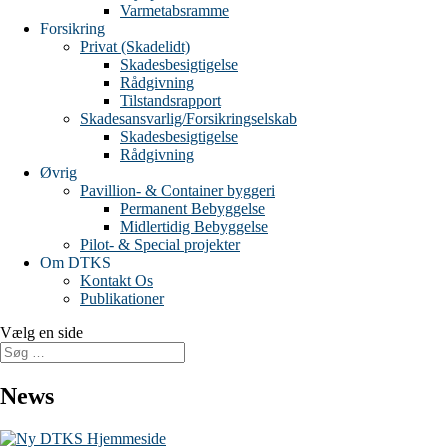
Varmetabsramme
Forsikring
Privat (Skadelidt)
Skadesbesigtigelse
Rådgivning
Tilstandsrapport
Skadesansvarlig/Forsikringselskab
Skadesbesigtigelse
Rådgivning
Øvrig
Pavillion- & Container byggeri
Permanent Bebyggelse
Midlertidig Bebyggelse
Pilot- & Special projekter
Om DTKS
Kontakt Os
Publikationer
Vælg en side
News